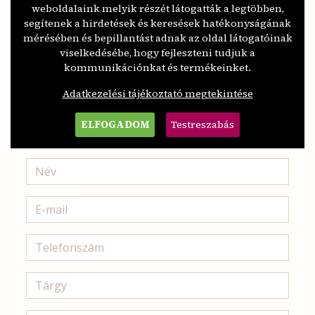
weboldalaink melyik részét látogatták a legtöbben,
segítenek a hirdetések és keresések hatékonyságának
mérésében és bepillantást adnak az oldal látogatóinak
viselkedésébe, hogy fejleszteni tudjuk a
ÉRDEKEL
kommunikációnkat és termékeinket.
Adatkezelési tájékoztató megtekintése
ÍRJON NEKÜNK!
ELFOGADOM
Testreszabás