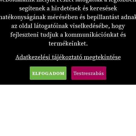
segítenek a hirdetések és keresések
hatékonyságának mérésében és bepillantást adna
RAINBOW DRÁGAKÖVES GYŰRŰ
az oldal látogatóinak viselkedésébe, hogy
GYÉMÁNTOKKAL
fejleszteni tudjuk a kommunikációnkat és
termékeinket.
Adatkezelési tájékoztató megtekintése
RÉSZLETEK
ELFOGADOM
Testreszabás