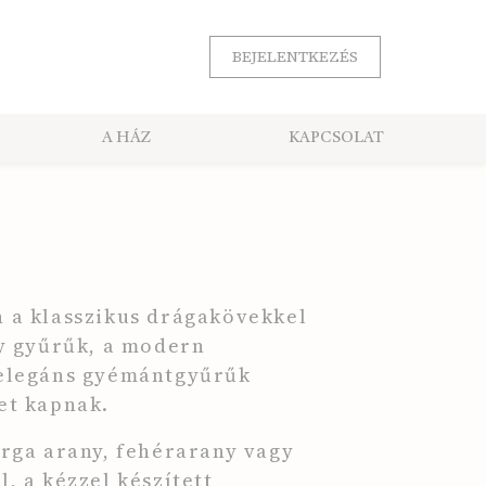
BEJELENTKEZÉS
A HÁZ
KAPCSOLAT
Ű
 a klasszikus drágakövekkel
ny gyűrűk, a modern
 elegáns gyémántgyűrűk
et kapnak.
árga arany, fehérarany vagy
, a kézzel készített