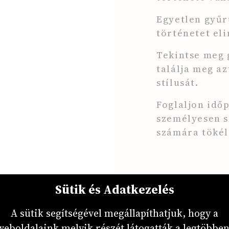
Egyetlen gyűrű
történetet eli
Tekintse meg 
találja meg az
stílusát.
Foglaljon idő
személyesen s
számára tökél
Sütik és Adatkezelés
A sütik segítségével megállapíthatjuk, hogy a
weboldalaink melyik részét látogatták a legtöbben