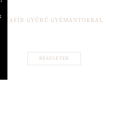
k
ZAFÍR GYŰRŰ GYÉMÁNTOKKAL
RÉSZLETEK