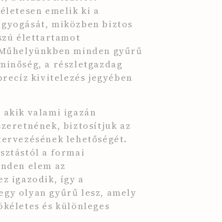
életesen emelik ki a
gyogását, miközben biztos
sszú élettartamot
. Műhelyünkben minden gyűrű
minőség, a részletgazdag
precíz kivitelezés jegyében
 akik valami igazán
szeretnének, biztosítjuk az
tervezésének lehetőségét.
sztástól a formai
inden elem az
z igazodik, így a
gy olyan gyűrű lesz, amely
ökéletes és különleges
.