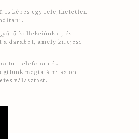
 is képes egy felejthetetlen
ndítani.
gyűrű kollekciónkat, és
t a darabot, amely kifejezi
pontot telefonon és
egítünk megtalálni az ön
etes választást.
,