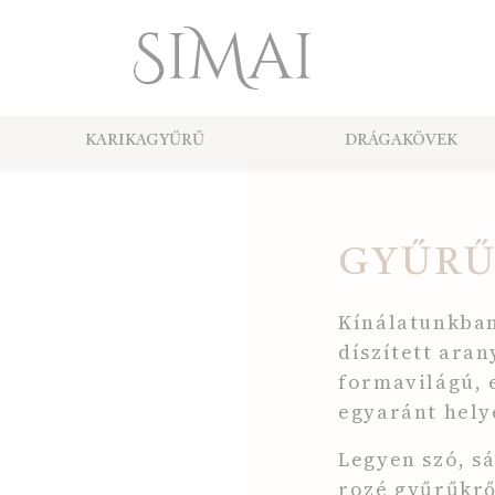
KARIKAGYŰRŰ
DRÁGAKÖVEK
GYŰR
Kínálatunkban
díszített ara
formavilágú,
egyaránt hely
Legyen szó, s
rozé gyűrűkről