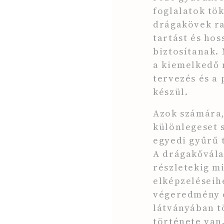
foglalatok tök
drágakövek ra
tartást és ho
biztosítanak
a kiemelkedő 
tervezés és a 
készül.
Azok számára,
különlegeset 
egyedi gyűrű 
A drágakővála
részletekig m
elképzeléseihe
végeredmény e
látványában t
története van