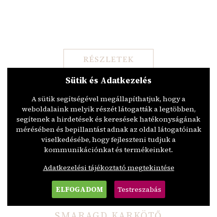
RÉSZLETEK
Sütik és Adatkezelés
A sütik segítségével megállapíthatjuk, hogy a
FEHÉRARANY SMARAGD SZETT
weboldalaink melyik részét látogatták a legtöbben,
GYÉMÁNTOKKAL
segítenek a hirdetések és keresések hatékonyságának
mérésében és bepillantást adnak az oldal látogatóinak
viselkedésébe, hogy fejleszteni tudjuk a
kommunikációnkat és termékeinket.
Adatkezelési tájékoztató megtekintése
RÉSZLETEK
ELFOGADOM
Testreszabás
SMARAGD KARKÖTŐ