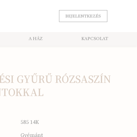
BEJELENTKEZÉS
A HÁZ
KAPCSOLAT
ÉSI GYŰRŰ RÓZSASZÍN
NTOKKAL
585 14K
Gyémánt