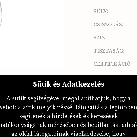
SÚLY:
CSISZOLÁS:
SZÍN:
TISZTASÁG:
CERTIFIKÁCIÓ:
2 300 000 
Sütik és Adatkezelés
A sütik segítségével megállapíthatjuk, hogy a
weboldalaink melyik részét látogatták a legtöbben
ÉRDEK
segítenek a hirdetések és keresések
hatékonyságának mérésében és bepillantást adna
az oldal látogatóinak viselkedésébe, hogy