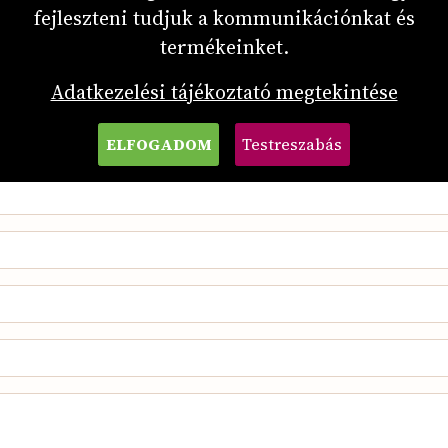
fejleszteni tudjuk a kommunikációnkat és
termékeinket.
Adatkezelési tájékoztató megtekintése
ÍRJON NEKÜNK!
ELFOGADOM
Testreszabás